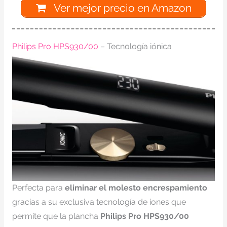
Ver mejor precio en Amazon
Philips Pro HPS930/00
– Tecnología iónica
Perfecta para
eliminar el molesto encrespamiento
gracias a su exclusiva tecnología de iones que
permite que la plancha
Philips Pro HPS930/00