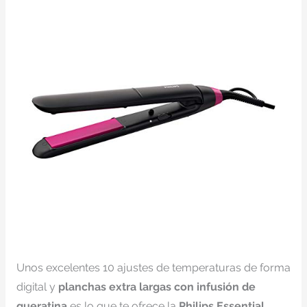
Unos excelentes 10 ajustes de temperaturas de forma
digital y
planchas extra largas con infusión de
queratina
es lo que te ofrece la
Philips Essential