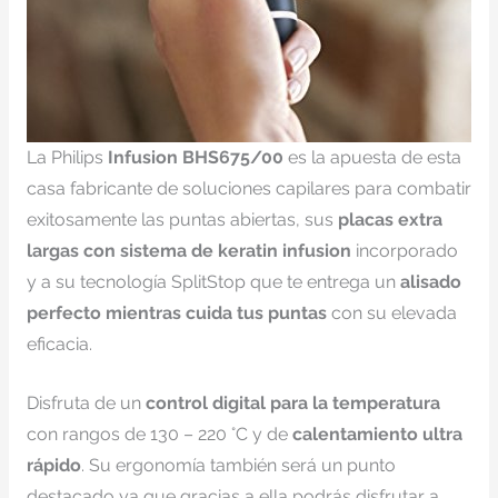
La Philips
Infusion BHS675/00
es la apuesta de esta
casa fabricante de soluciones capilares para combatir
exitosamente las puntas abiertas, sus
placas extra
largas con sistema de keratin infusion
incorporado
y a su tecnología SplitStop que te entrega un
alisado
perfecto mientras cuida tus puntas
con su elevada
eficacia.
Disfruta de un
control digital para la temperatura
con rangos de 130 – 220 °C y de
calentamiento ultra
rápido
. Su ergonomía también será un punto
destacado ya que gracias a ella podrás disfrutar a