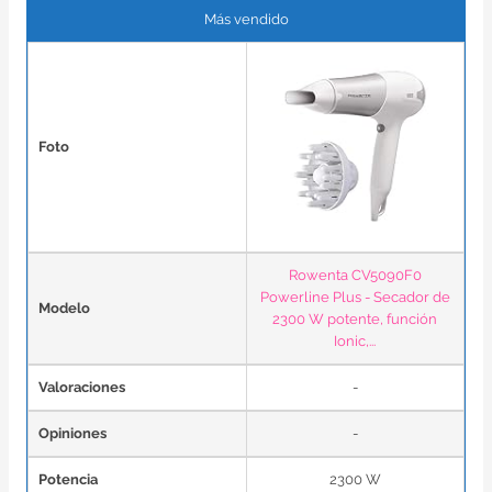
Más vendido
Foto
Rowenta CV5090F0
Powerline Plus - Secador de
Modelo
2300 W potente, función
Ionic,...
Valoraciones
-
Opiniones
-
Potencia
2300 W