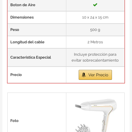
Boton de Aire
Dimensiones
10 x 24 x 15 cm
Peso
500 g
Longitud del cable
2 Metros
Incluye protección para
Caracteristica Especial
evitar sobrecalentamiento
Precio
Ver Precio
Foto