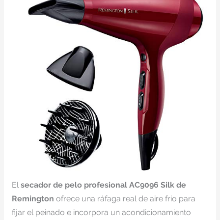
El
secador de pelo profesional AC9096 Silk de
Remington
ofrece una ráfaga real de aire frio para
fijar el peinado e incorpora un acondicionamiento