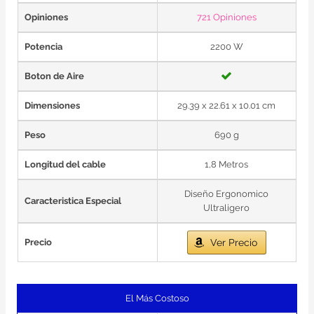
Opiniones
721 Opiniones
Potencia
2200 W
Boton de Aire
Dimensiones
29.39 x 22.61 x 10.01 cm
Peso
690 g
Longitud del cable
1,8 Metros
Diseño Ergonomico
Caracteristica Especial
Ultraligero
Precio
Ver Precio
El Más Costoso