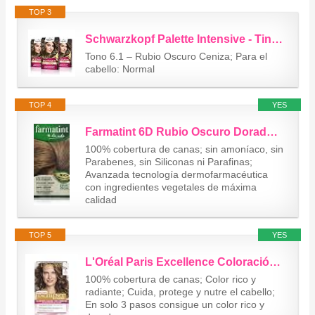
TOP 3
Schwarzkopf Palette Intensive - Tinte 6.1 cabello Rubio Oscuro Ceniza –...
Tono 6.1 – Rubio Oscuro Ceniza; Para el
cabello: Normal
TOP 4
YES
Farmatint 6D Rubio Oscuro Dorado. Tinte permanente. Cabello natural y color...
100% cobertura de canas; sin amoníaco, sin
Parabenes, sin Siliconas ni Parafinas;
Avanzada tecnología dermofarmacéutica
con ingredientes vegetales de máxima
calidad
TOP 5
YES
L'Oréal Paris Excellence Coloración Excellence Crème Triple Protección 6...
100% cobertura de canas; Color rico y
radiante; Cuida, protege y nutre el cabello;
En solo 3 pasos consigue un color rico y