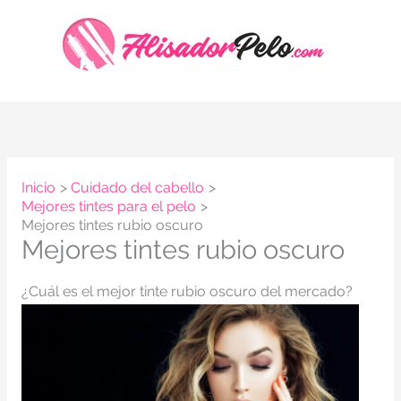
Ir
al
contenido
Inicio
Cuidado del cabello
Mejores tintes para el pelo
Mejores tintes rubio oscuro
Mejores tintes rubio oscuro
¿Cuál es el mejor tinte rubio oscuro del mercado?