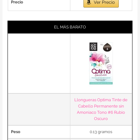
Precio
Ver Precio
EL MÁS BARATO
Llongueras Optima Tinte de
Cabello Permanente sin
Amoniaco Tono #6 Rubio
Oscuro
Peso
0.13 gramos