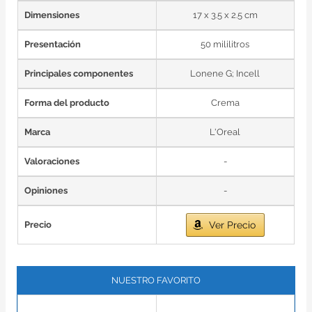
Dimensiones
17 x 3.5 x 2.5 cm
Presentación
50 mililitros
Principales componentes
Lonene G; Incell
Forma del producto
Crema
Marca
L'Oreal
Valoraciones
-
Opiniones
-
Precio
Ver Precio
NUESTRO FAVORITO