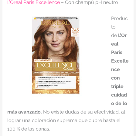
L’Oreal Paris Excellence
– Con champú pH neutro
Produc
to
de
L’Or
eal
Paris
Excelle
nce
con
triple
cuidad
o de lo
más avanzado.
No existe dudas de su efectividad, al
lograr una coloración suprema que cubre hasta el
100 % de las canas.