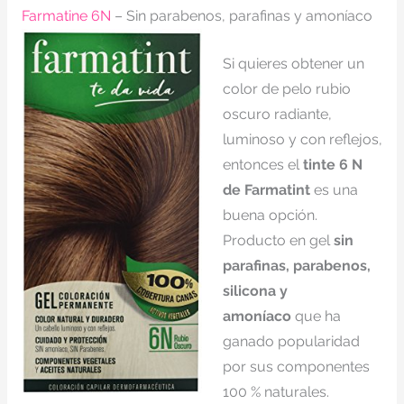
Farmatine 6N
– Sin parabenos, parafinas y amoníaco
Si quieres obtener un
color de pelo rubio
oscuro radiante,
luminoso y con reflejos,
entonces el
tinte 6 N
de Farmatint
es una
buena opción.
Producto en gel
sin
parafinas, parabenos,
silicona y
amoníaco
que ha
ganado popularidad
por sus componentes
100 % naturales.