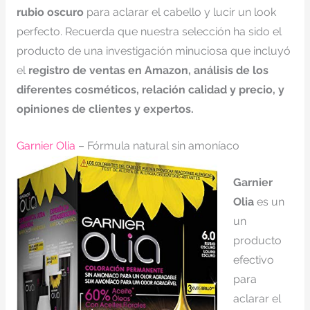
rubio oscuro
para aclarar el cabello y lucir un look
perfecto. Recuerda que nuestra selección ha sido el
producto de una investigación minuciosa que incluyó
el
registro de ventas en Amazon, análisis de los
diferentes cosméticos, relación calidad y precio, y
opiniones de clientes y expertos.
Garnier Olia
– Fórmula natural sin amoníaco
Garnier
Olia
es un
un
producto
efectivo
para
aclarar el