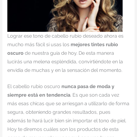
Lograr ese tono de cabello rubio deseado ahora es
mucho más fácil si usas los
mejores tintes rubio
oscuro
de nuestra guía de hoy. De esta manera
lucirás una melena espléndida, convirtiéndote en la
envidia de muchas y en la sensación del momento.
El cabello rubio oscuro
nunca pasa de moda y
siempre está en tendencia
. Es que son cada vez
más esas chicas que se arriesgan a utilizarlo de forma
segura, obteniendo grandes resultados, pues
además te hará lucir bien sin importar el tono de piel.
Hoy te diremos cuáles son los productos de esta