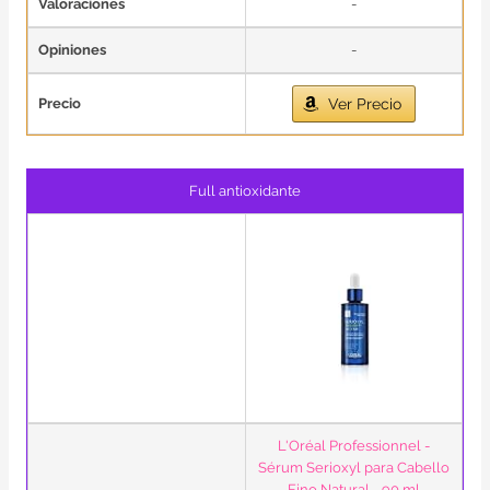
Valoraciones
-
Opiniones
-
Precio
Ver Precio
Full antioxidante
L'Oréal Professionnel -
Sérum Serioxyl para Cabello
Fino Natural - 90 ml