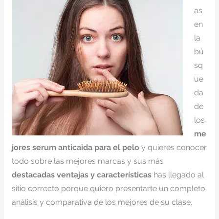
as
en
la
bú
sq
ue
da
de
los
me
jores serum anticaida para el pelo
y quieres conocer
todo sobre las mejores marcas y sus más
destacadas ventajas y características
has llegado al
sitio correcto porque quiero presentarte un completo
análisis y comparativa de los mejores de su clase.