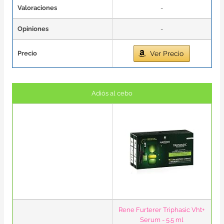
Valoraciones
-
Opiniones
-
Precio
Ver Precio
Adiós al cebo
Rene Furterer Triphasic Vht+
Serum - 5.5 ml