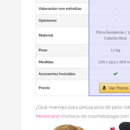
Valoración con estrellas
-
Opiniones
-
Fibra Resistente / 
Material
Cabello Real
Peso
1.1 kg
Medidas
27.6 x 19.2 x 18.8 
Accesorios Incluidos
Precio
Ver Precio
¿Qué maniquí para peluqueria de pelo na
Neverland
muñeca de cosmetología con 