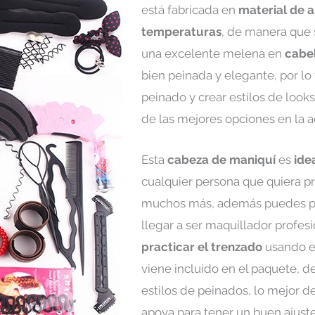
está fabricada en
material de al
temperaturas
, de manera que 
una excelente melena en
cabe
bien peinada y elegante, por lo 
peinado y crear estilos de looks
de las mejores opciones en la a
Esta
cabeza de maniquí
es
ide
cualquier persona que quiera pra
muchos más, además puedes pra
llegar a ser maquillador profes
practicar el trenzado
usando el
viene incluido en el paquete, 
estilos de peinados, lo mejor 
apoya para tener un buen ajuste