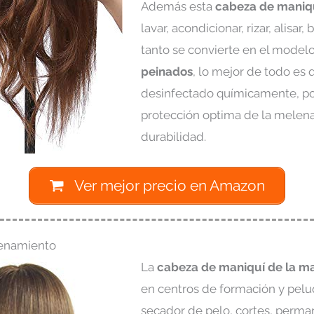
Además esta
cabeza de maniqu
lavar, acondicionar, rizar, alisar, 
tanto se convierte en el model
peinados
, lo mejor de todo es 
desinfectado químicamente, por
protección optima de la melen
durabilidad.
Ver mejor precio en Amazon
renamiento
La
cabeza de maniquí de la m
en centros de formación y peluq
secador de pelo, cortes, perman