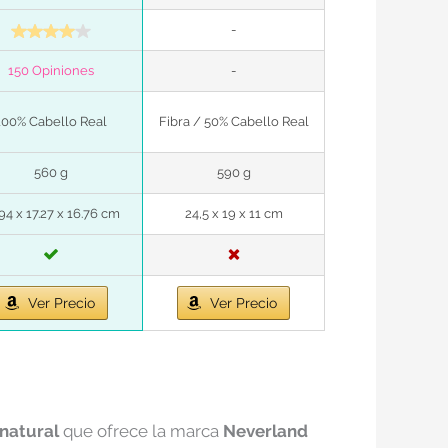
-
150 Opiniones
-
100% Cabello Real
Fibra / 50% Cabello Real
560 g
590 g
94 x 17.27 x 16.76 cm
24,5 x 19 x 11 cm
Ver Precio
Ver Precio
natural
que ofrece la marca
Neverland