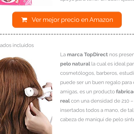
Ver mejor precio en Amazon
ados incluidos
La
marca TopDirect
nos prese
pelo natural
la cual es ideal pa
cosmetólogos, barberos, estud
puede ser un buen regalo para 
amigas, es un producto
fabric
real
con una densidad de 210 – 
insertados todos a mano, de ta
cabeza de maniquí de pelo sinté