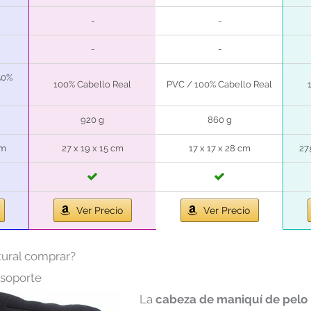
-
-
-
-
50%
100% Cabello Real
PVC / 100% Cabello Real
920 g
860 g
cm
27 x 19 x 15 cm
17 x 17 x 28 cm
27.
Ver Precio
Ver Precio
tural comprar?
soporte
La
cabeza de maniquí de pelo 