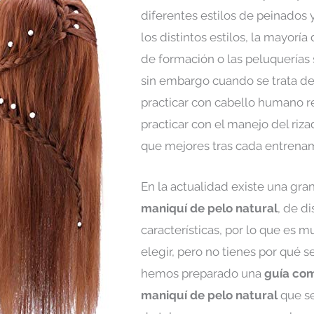
diferentes estilos de peinados y
los distintos estilos, la mayoría
de formación o las peluquerías 
sin embargo cuando se trata d
practicar con cabello humano re
practicar con el manejo del riza
que mejores tras cada entrenam
En la actualidad existe una gr
maniquí de pelo natural
, de d
características, por lo que es
elegir, pero no tienes por qué 
hemos preparado una
guía com
maniquí de pelo natural
que se