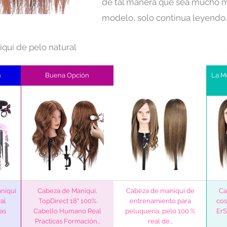
de tal manera que sea mucho má
modelo, solo continua leyendo.
quí de pelo natural
n
Buena Opción
La M
niquí
Cabeza de Maniquí,
Cabeza de maniquí de
Ca
al
TopDirect 18" 100%
entrenamiento para
cos
as
Cabello Humano Real
peluquería, pelo 100 %
ErS
Practicas Formación...
real de...